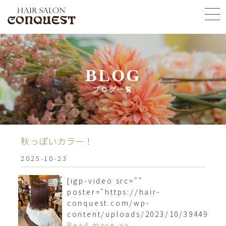
BLOG
ブログ一覧
秋っぽいカラー！
2025-10-23
[igp-video src=""
poster="https://hair-
conquest.com/wp-
content/uploads/2023/10/3944980
Read more >>