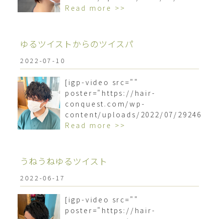
Read more >>
ゆるツイストからのツイスパ︎
2022-07-10
[igp-video src=""
poster="https://hair-
conquest.com/wp-
content/uploads/2022/07/2924688
Read more >>
うねうねゆるツイスト︎
2022-06-17
[igp-video src=""
poster="https://hair-