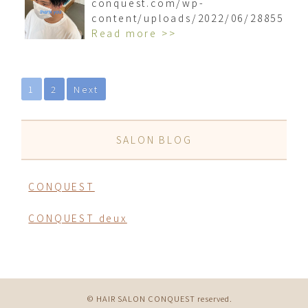
conquest.com/wp-
content/uploads/2022/06/2885554
Read more >>
1
2
Next
SALON BLOG
CONQUEST
CONQUEST deux
© HAIR SALON CONQUEST reserved.