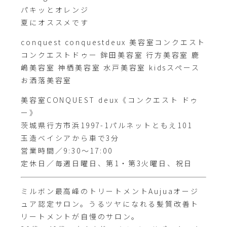
パキッとオレンジ
夏にオススメです
conquest conquestdeux 美容室コンクエスト
コンクエストドゥー 鉾田美容室 行方美容室 鹿
嶋美容室 神栖美容室 水戸美容室 kidsスペース
お洒落美容室
美容室CONQUEST deux《コンクエスト ドゥ
ー》
茨城県行方市浜1997-1パルネットともえ101
玉造ベイシアから車で3分
営業時間／9:30～17:00
定休日／毎週日曜日、第1・第3火曜日、祝日
ミルボン最高峰のトリートメントAujuaオージ
ュア認定サロン。うるツヤになれる髪質改善ト
リートメントが自慢のサロン。