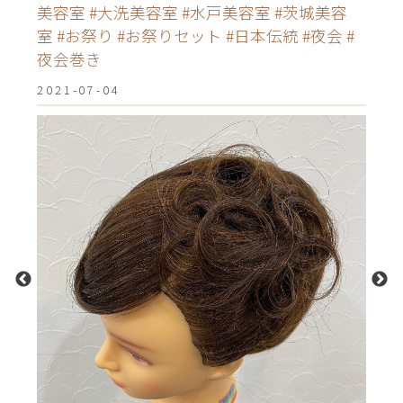
美容室 #大洗美容室 #水戸美容室 #茨城美容
室 #お祭り #お祭りセット #日本伝統 #夜会 #
夜会巻き
2021-07-04