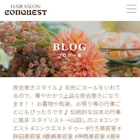
BLOG
ブログ一覧
夜会巻きスタイル♪ 毛先にカールをいれて
るので、華やかかつ上品な夜会巻きになり
ます！！ お着物や和装、お祭り等の行事ご
とにもぴったりです♪ 伝統的な日本の行事
に是非 スタイリスト→山田しのぶ #コンク
エスト #コンクエストドゥー #行方美容室 #
鉾田美容室 #鹿嶋美容室 #神栖美容室 #潮来