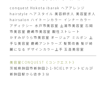
conquest Hokota ibarak ヘアアレンジ
hairstyle ヘアスタイル 美容師求人 美容室求人
hairsalon ハイトーンカラー インナーカラー
アディクシー 水戸市美容室 土浦市美容室 石岡
市美容室 鹿嶋市美容室 酸性ストレート
かすみがうら市美容室 オージュア ミルボン 上
手な美容室 鹿嶋アントラーズ 髪質改善 髪が綺
麗になる デザインカラー上手 玉造美容室
美容室CONQUEST《コンクエスト》
茨城県鉾田市新鉾田2-1-9CIELテナントビル1F
新鉾田駅から徒歩３分