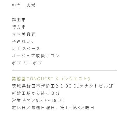
担当 大槻
⁡
鉾田市
行方市
ママ美容師
子連れOK
kidsスペース
オージュア取扱サロン
ボブ ミニボブ
美容室CONQUEST《コンクエスト》
茨城県鉾田市新鉾田2-1-9CIELテナントビル1F
新鉾田駅から徒歩３分
営業時間／9:30～18:00
定休日／毎週日曜日、第1・第3火曜日