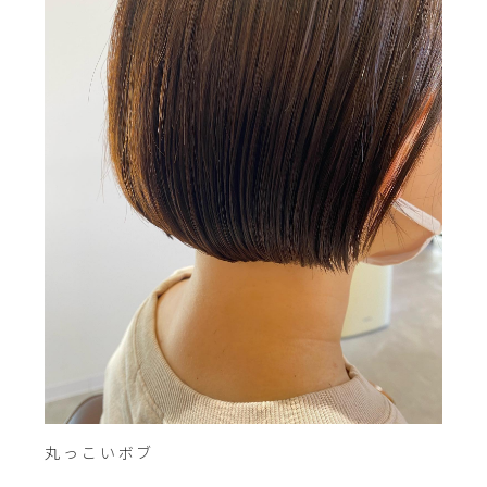
丸っこいボブ‍️
⁡