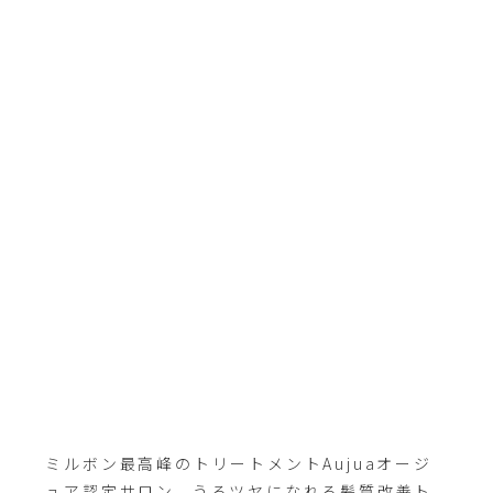
ミルボン最高峰のトリートメントAujuaオージ
ュア認定サロン。うるツヤになれる髪質改善ト