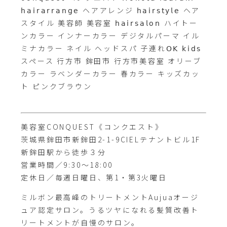
𝗁𝖺𝗂𝗋𝖺𝗋𝗋𝖺𝗇𝗀𝖾 ヘアアレンジ 𝗁𝖺𝗂𝗋𝗌𝗍𝗒𝗅𝖾 ヘア
スタイル 美容師 美容室 𝗁𝖺𝗂𝗋𝗌𝖺𝗅𝗈𝗇 ハイトー
ンカラー インナーカラー デジタルパーマ イル
ミナカラー ネイル ヘッドスパ 子連れ𝖮𝖪 𝗄𝗂𝖽𝗌
スペース 行方市 鉾田市 行方市美容室 オリーブ
カラー ラベンダーカラー 春カラー キッズカッ
ト ピンクブラウン
⁡
美容室CONQUEST《コンクエスト》
茨城県鉾田市新鉾田2-1-9CIELテナントビル1F
新鉾田駅から徒歩３分
営業時間／9:30～18:00
定休日／毎週日曜日、第1・第3火曜日
ミルボン最高峰のトリートメントAujuaオージ
ュア認定サロン。うるツヤになれる髪質改善ト
リートメントが自慢のサロン。