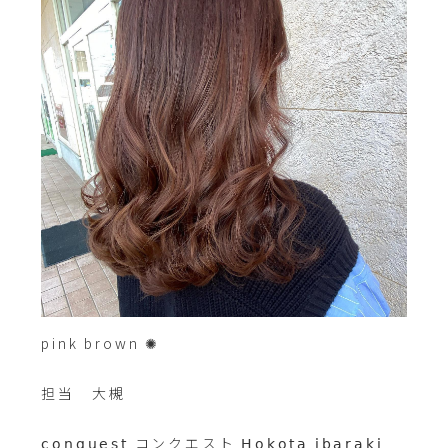
pink brown ✺
⁡
担当 大槻
⁡
𝖼𝗈𝗇𝗊𝗎𝖾𝗌𝗍 コンクエスト 𝖧𝗈𝗄𝗈𝗍𝖺 𝗂𝖻𝖺𝗋𝖺𝗄𝗂